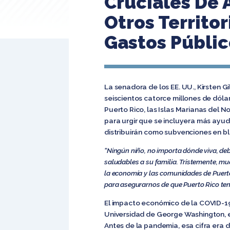
Cruciales De 
Otros Territo
Gastos Público
La senadora de los EE. UU., Kirsten G
seiscientos catorce millones de dóla
Puerto Rico, las Islas Marianas del 
para urgir que se incluyera más ayud
distribuirán como subvenciones en bl
“Ningún niño, no importa dónde viva, de
saludables a su familia. Tristemente, m
la economía y las comunidades de Puert
para asegurarnos de que Puerto Rico teng
El impacto económico de la COVID-19 
Universidad de George Washington, el
Antes de la pandemia, esa cifra era d