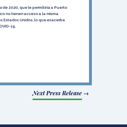
ia
de 2020, que le permitiría a Puerto
ico no tienen acceso a la misma
los Estados Unidos, lo que exacerba
COVID-19.
Next Press Release
→