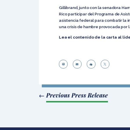
Gillibrand, junto con la senadora Har
Rico participar del Programa de Asis
asistencia federal para combatir la 
una crisis de hambre provocada por l
Lea el contenido de la carta al li




←
Previous Press Release