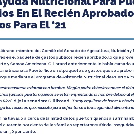
Ayuda Nutricional Para Pu
rios En El Recién Aprobad
s Para El ‘21
illibrand, miembro del Comité del Senado de Agricultura, Nutrición y
res en el paquete de gastos públicos recién aprobado, lo que prov
Norte y Samoa Americana. Gillibrand anteriormente le había cursado 
a nutricional a Puerto Rico en el paquete de gastos que se aprobó
oque mediante el Programa de Asistencia Nutricional de Puerto Rico
bería acostarse a dormir con hambre. Ningún padre debería conocer el dolo
uchas familias puertorriqueñas se están enfrentando al hambre debido al 
o Rico”,
dijo la senadora Gillibrand.
“Estoy orgullosa de haber luchado
a los recursos que necesita para enfrentarse a la inseguridad alimentaria e
ha llevado a cerca de la mitad de los puertorriqueños a sufrir hamb
 cuarenta por ciento de las familias reportaron sufrir de insegurid
e un 30 por ciento.