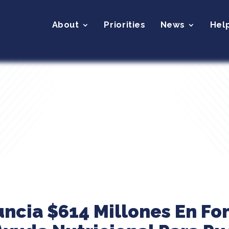
About
Priorities
News
Hel
uncia $614 Millones En Fo